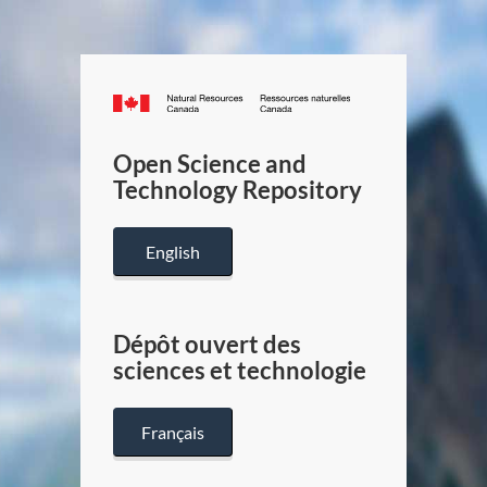
Canada.ca
/
Gouverneme
Open Science and
du
Technology Repository
Canada
English
Dépôt ouvert des
sciences et technologie
Français