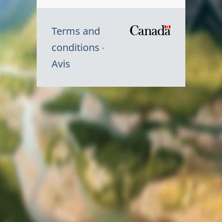
Terms and
/
conditions
Symbole
Avis
du
gouvernem
du
Canada