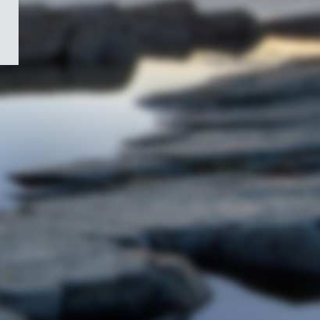
/
Symbole
du
gouvernement
du
Canada