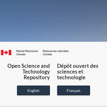
Canada.ca
/
Gouvernement
Open Science and
Dépôt ouvert des
du
Technology
sciences et
Canada
Repository
technologie
English
Français