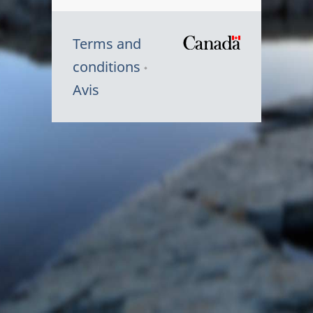
Terms and
/
conditions
Symbole
Avis
du
gouvernem
du
Canada