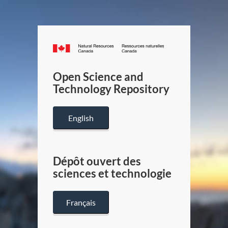
Canada.ca
/
Gouverneme
Open Science and
du
Technology Repository
Canada
English
Dépôt ouvert des
sciences et technologie
Français