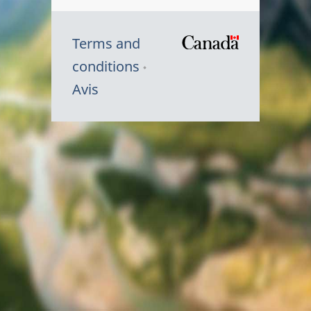
Terms and
/
conditions
Symbole
Avis
du
gouvernem
du
Canada