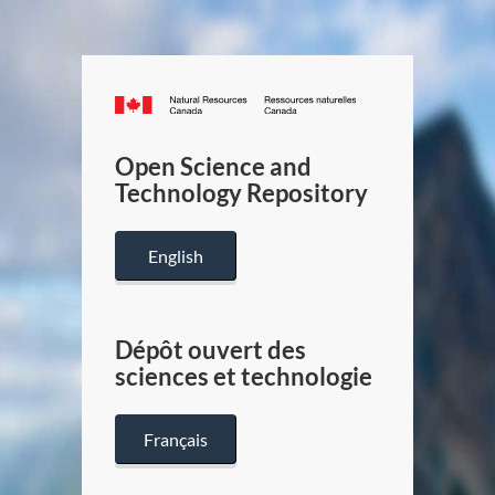
Canada.ca
/
Gouverneme
Open Science and
du
Technology Repository
Canada
English
Dépôt ouvert des
sciences et technologie
Français