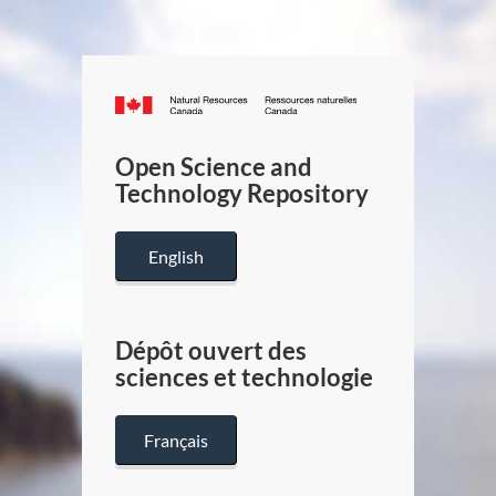
Canada.ca
/
Gouverneme
Open Science and
du
Technology Repository
Canada
English
Dépôt ouvert des
sciences et technologie
Français