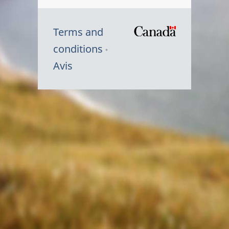
Terms and
/
conditions
Symbole
Avis
du
gouvernem
du
Canada