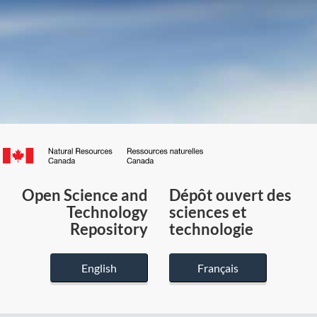
Canada.ca
/
Gouvernement
Open Science and
Dépôt ouvert des
du
Technology
sciences et
Canada
Repository
technologie
English
Français