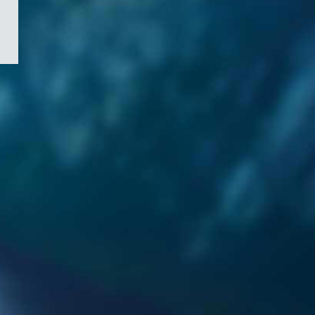
/
Symbole
du
gouvernement
du
Canada