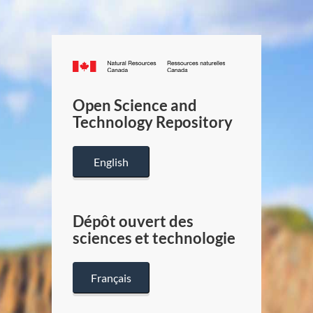
Canada.ca
/
Gouverneme
Open Science and
du
Technology Repository
Canada
English
Dépôt ouvert des
sciences et technologie
Français