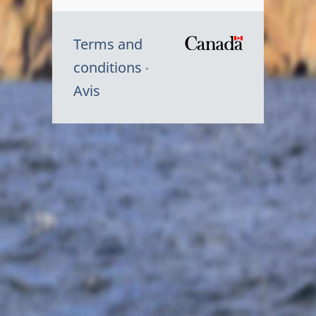
Terms and
/
conditions
Symbole
Avis
du
gouvernem
du
Canada