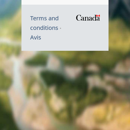
Terms and
/
conditions
Symbole
Avis
du
gouvernem
du
Canada