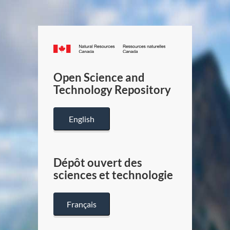
Canada.ca
/
Gouverneme
Open Science and
du
Technology Repository
Canada
English
Dépôt ouvert des
sciences et technologie
Français