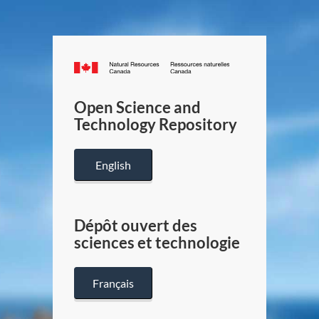
Canada.ca
/
Gouverneme
Open Science and
du
Technology Repository
Canada
English
Dépôt ouvert des
sciences et technologie
Français