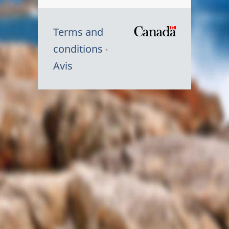
Terms and
/
conditions
Symbole
Avis
du
gouvernem
du
Canada