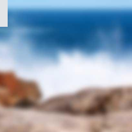
/
Symbole
du
gouvernement
du
Canada