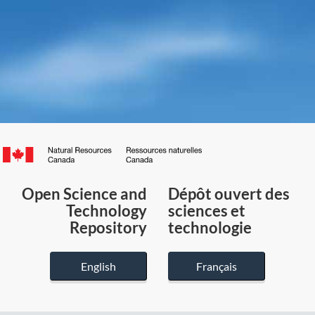
Canada.ca
/
Gouvernement
Open Science and
Dépôt ouvert des
du
Technology
sciences et
Canada
Repository
technologie
English
Français