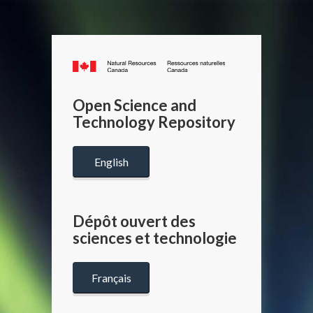
Canada.ca
/
Gouverneme
Open Science and
du
Technology Repository
Canada
English
Dépôt ouvert des
sciences et technologie
Français