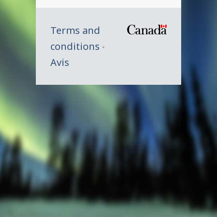
Terms and
/
conditions
Symbole
Avis
du
gouverne
du
Canada