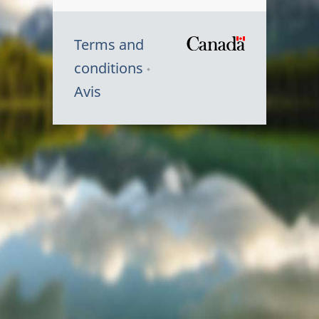
Terms and
/
conditions
Symbole
Avis
du
gouvernem
du
Canada