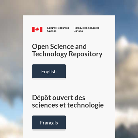
Canada.ca
/
Gouverneme
Open Science and
du
Technology Repository
Canada
English
Dépôt ouvert des
sciences et technologie
Français