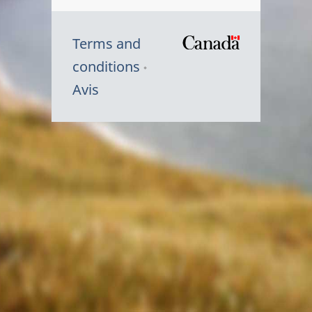
Terms and
/
conditions
Symbole
Avis
du
gouvernem
du
Canada