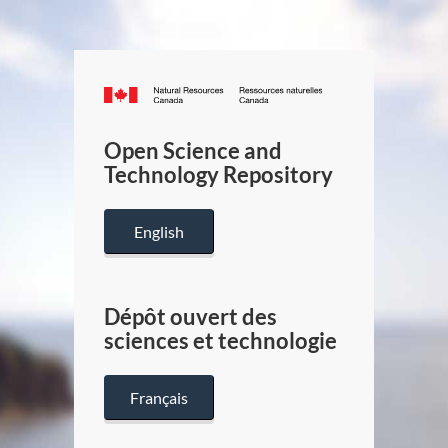
Canada.ca
/
Gouverneme
Open Science and
du
Technology Repository
Canada
English
Dépôt ouvert des
sciences et technologie
Français