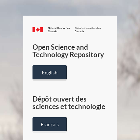
Canada.ca
/
Gouverneme
Open Science and
du
Technology Repository
Canada
English
Dépôt ouvert des
sciences et technologie
Français