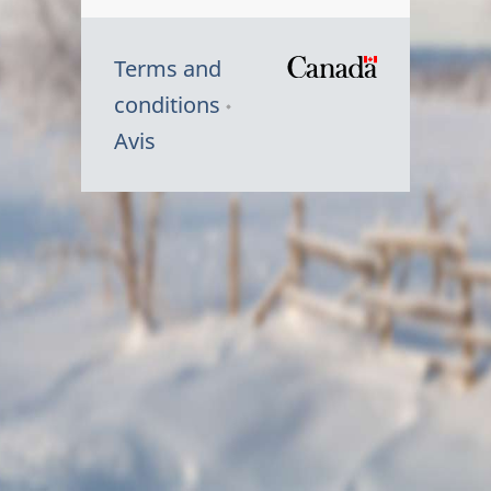
Terms and
/
conditions
Symbole
Avis
du
gouvernem
du
Canada