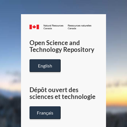
Canada.ca
/
Gouverneme
Open Science and
du
Technology Repository
Canada
English
Dépôt ouvert des
sciences et technologie
Français