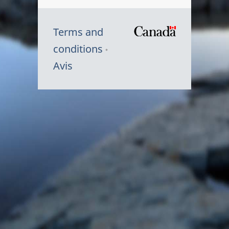
Terms and
/
conditions
Symbole
Avis
du
gouvernem
du
Canada