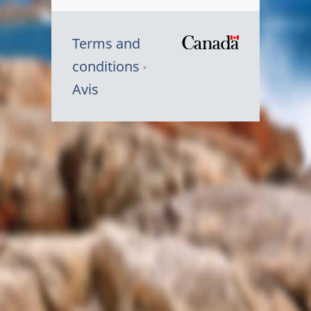
Terms and
/
conditions
Symbole
Avis
du
gouvernem
du
Canada