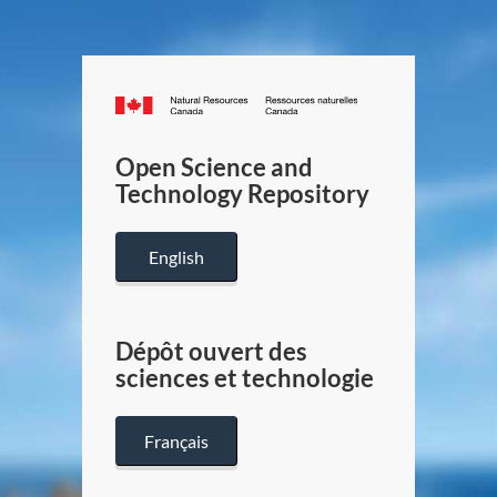
Canada.ca
/
Gouverneme
Open Science and
du
Technology Repository
Canada
English
Dépôt ouvert des
sciences et technologie
Français