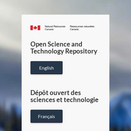
Canada.ca
/
Gouverneme
Open Science and
du
Technology Repository
Canada
English
Dépôt ouvert des
sciences et technologie
Français