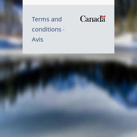
Terms and
/
conditions
Symbole
Avis
du
gouvernem
du
Canada