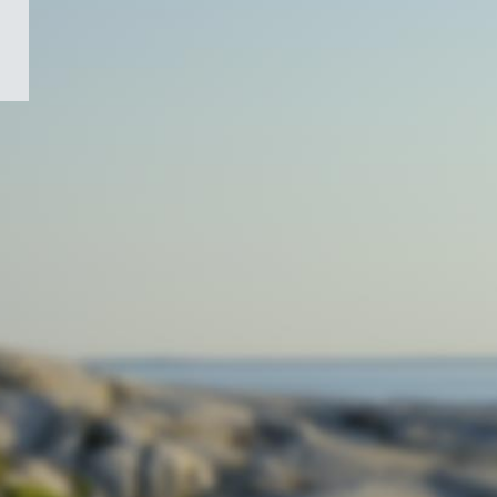
/
Symbole
du
gouvernement
du
Canada