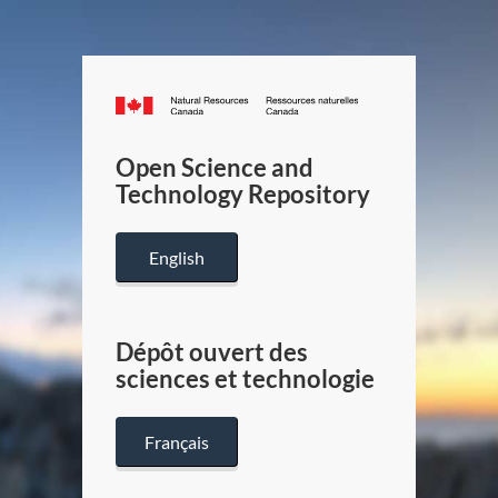
Canada.ca
/
Gouverneme
Open Science and
du
Technology Repository
Canada
English
Dépôt ouvert des
sciences et technologie
Français