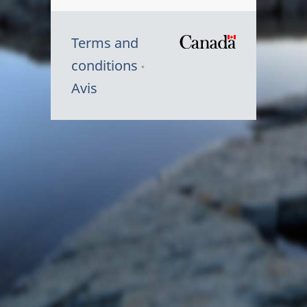
Terms and
/
conditions
Symbole
Avis
du
gouvernem
du
Canada