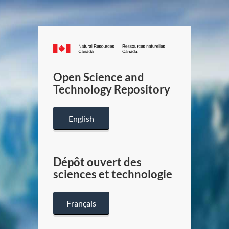
Canada.ca
/
Gouverneme
Open Science and
du
Technology Repository
Canada
English
Dépôt ouvert des
sciences et technologie
Français