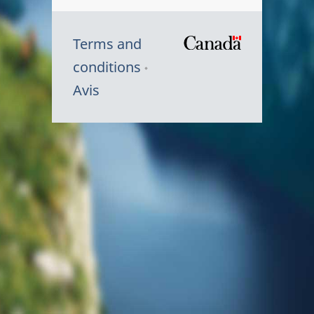
Terms and
/
conditions
Symbole
Avis
du
gouvernem
du
Canada