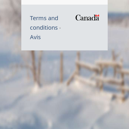
Terms and
/
conditions
Symbole
Avis
du
gouvernem
du
Canada