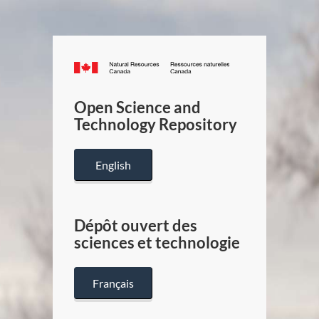
Canada.ca
/
Gouverneme
Open Science and
du
Technology Repository
Canada
English
Dépôt ouvert des
sciences et technologie
Français