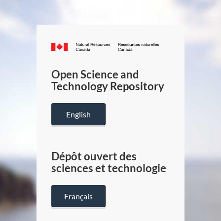
Canada.ca
/
Gouverneme
Open Science and
du
Technology Repository
Canada
English
Dépôt ouvert des
sciences et technologie
Français