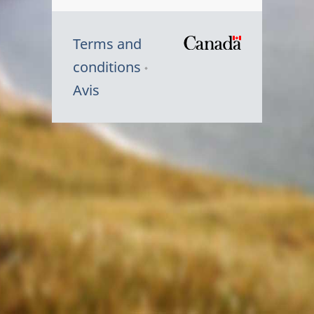
Terms and
/
conditions
Symbole
Avis
du
gouvernem
du
Canada