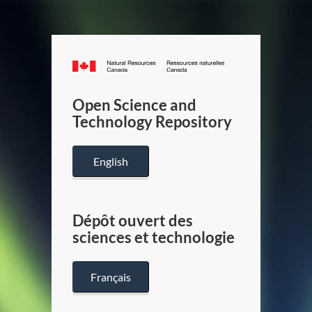
Canada.ca
/
Gouverneme
Open Science and
du
Technology Repository
Canada
English
Dépôt ouvert des
sciences et technologie
Français