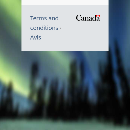
Terms and
/
conditions
Symbole
Avis
du
gouvernem
du
Canada