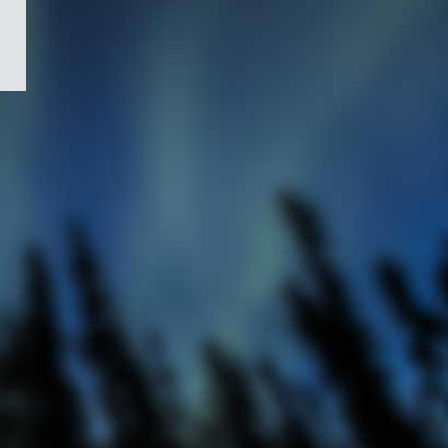
/
Symbole
du
gouvernement
du
Canada