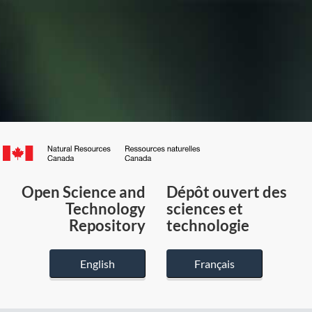
Canada.ca
/
Gouvernement
Open Science and
Dépôt ouvert des
du
Technology
sciences et
Canada
Repository
technologie
English
Français