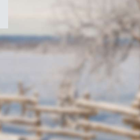
/
Symbole
du
gouvernement
du
Canada