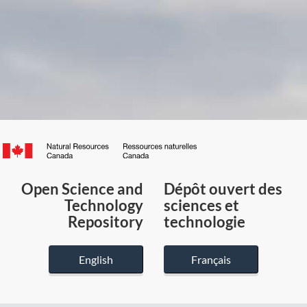
Canada.ca
/
Gouvernement
Open Science and
Dépôt ouvert des
du
Technology
sciences et
Canada
Repository
technologie
English
Français