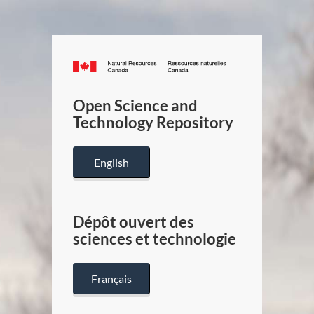
Canada.ca
/
Gouverneme
Open Science and
du
Technology Repository
Canada
English
Dépôt ouvert des
sciences et technologie
Français