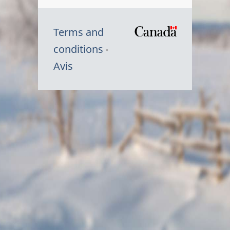
Terms and
/
conditions
Symbole
Avis
du
gouvernem
du
Canada