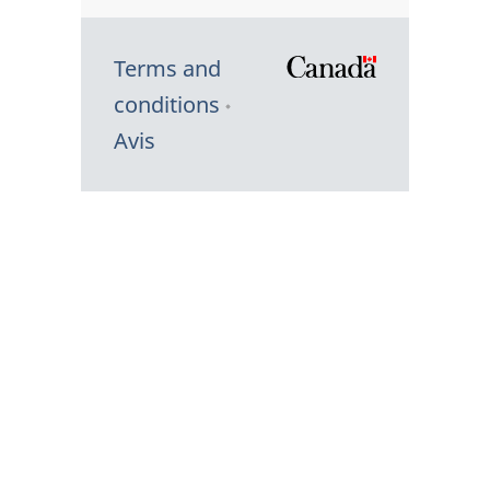
Terms and
/
conditions
Symbole
Avis
du
gouvernem
du
Canada