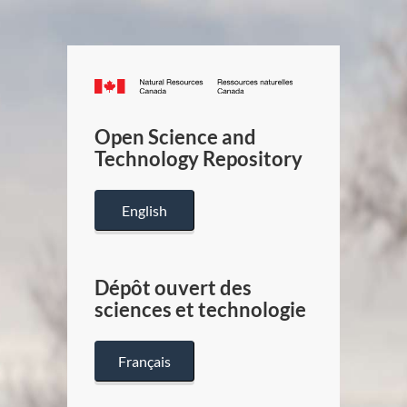
Canada.ca
/
Gouverneme
Open Science and
du
Technology Repository
Canada
English
Dépôt ouvert des
sciences et technologie
Français