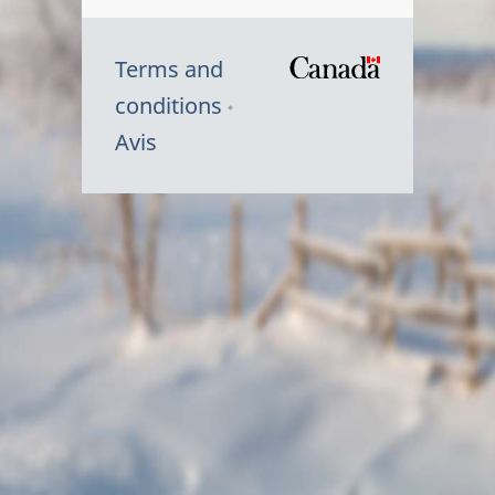
Terms and
/
conditions
Symbole
Avis
du
gouvernem
du
Canada