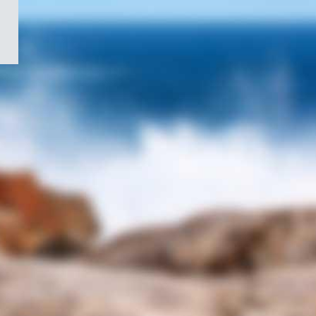
/
Symbole
du
gouvernement
du
Canada