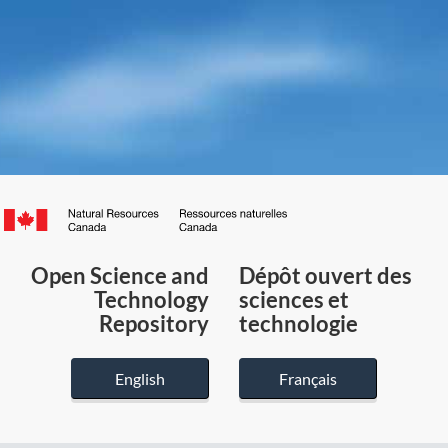
Canada.ca
/
Gouvernement
Open Science and
Dépôt ouvert des
du
Technology
sciences et
Canada
Repository
technologie
English
Français