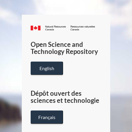
Canada.ca
/
Gouverneme
Open Science and
du
Technology Repository
Canada
English
Dépôt ouvert des
sciences et technologie
Français