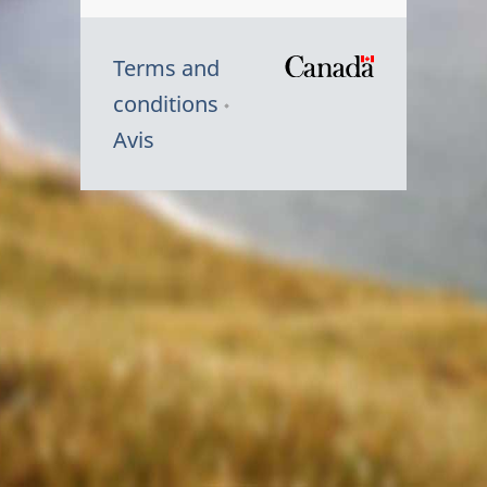
Terms and
/
conditions
Symbole
Avis
du
gouvernem
du
Canada