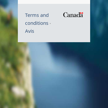
Terms and
/
conditions
Symbole
Avis
du
gouvernem
du
Canada