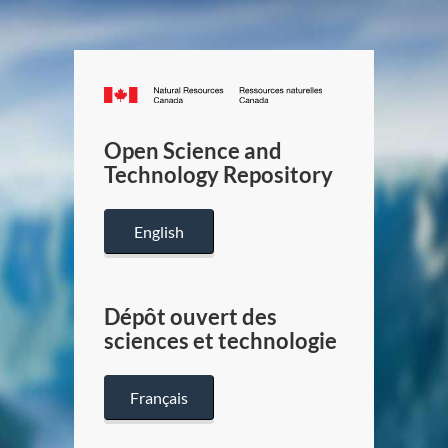
Canada.ca
/
Gouverneme
Open Science and
du
Technology Repository
Canada
English
Dépôt ouvert des
sciences et technologie
Français