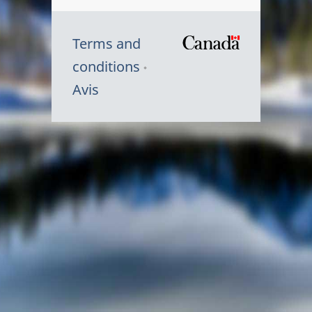
Terms and
/
conditions
Symbole
Avis
du
gouvernem
du
Canada