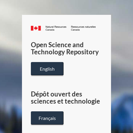
Canada.ca
/
Gouverneme
Open Science and
du
Technology Repository
Canada
English
Dépôt ouvert des
sciences et technologie
Français