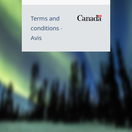
Terms and
/
conditions
Symbole
Avis
du
gouvernem
du
Canada