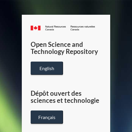
Canada.ca
/
Gouverneme
Open Science and
du
Technology Repository
Canada
English
Dépôt ouvert des
sciences et technologie
Français