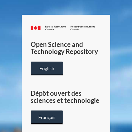
Canada.ca
/
Gouverneme
Open Science and
du
Technology Repository
Canada
English
Dépôt ouvert des
sciences et technologie
Français