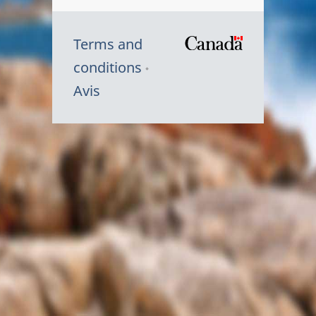
Terms and
/
conditions
Symbole
Avis
du
gouvernem
du
Canada