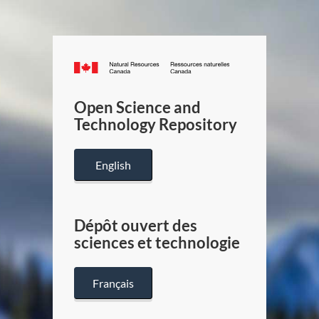
Canada.ca
/
Gouverneme
Open Science and
du
Technology Repository
Canada
English
Dépôt ouvert des
sciences et technologie
Français