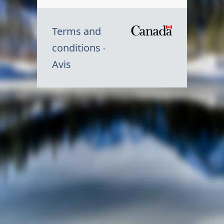
Terms and
/
conditions
Symbole
Avis
du
gouvernem
du
Canada