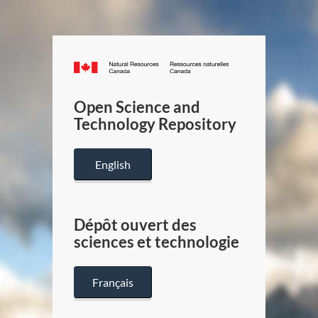
Canada.ca
/
Gouverneme
Open Science and
du
Technology Repository
Canada
English
Dépôt ouvert des
sciences et technologie
Français