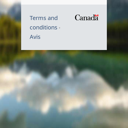
Terms and
/
conditions
Symbole
Avis
du
gouvernem
du
Canada