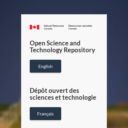
Canada.ca
/
Gouverneme
Open Science and
du
Technology Repository
Canada
English
Dépôt ouvert des
sciences et technologie
Français