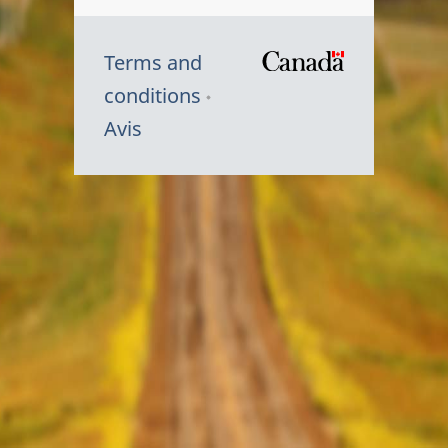
Terms and
/
conditions
Symbole
Avis
du
gouvernem
du
Canada