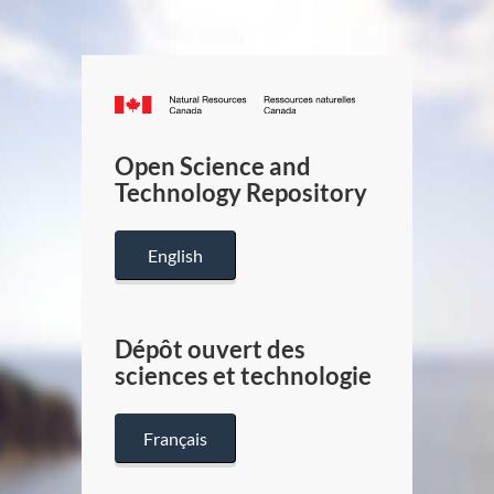
Canada.ca
/
Gouverneme
Open Science and
du
Technology Repository
Canada
English
Dépôt ouvert des
sciences et technologie
Français