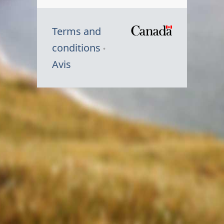
Terms and
/
conditions
Symbole
Avis
du
gouvernem
du
Canada