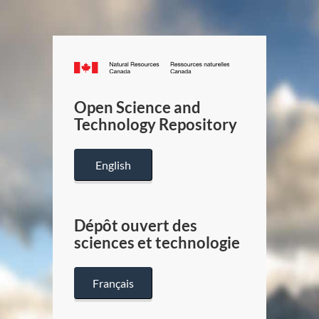
Canada.ca
/
Gouverneme
Open Science and
du
Technology Repository
Canada
English
Dépôt ouvert des
sciences et technologie
Français