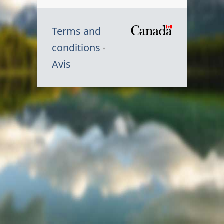
Terms and
/
conditions
Symbole
Avis
du
gouvernem
du
Canada