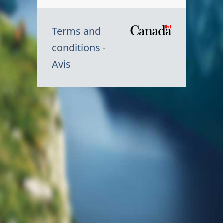
Terms and
/
conditions
Symbole
Avis
du
gouvernem
du
Canada