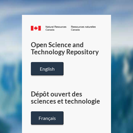
Canada.ca
/
Gouverneme
Open Science and
du
Technology Repository
Canada
English
Dépôt ouvert des
sciences et technologie
Français