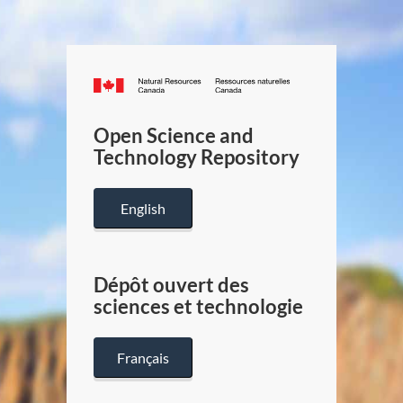
Canada.ca
/
Gouverneme
Open Science and
du
Technology Repository
Canada
English
Dépôt ouvert des
sciences et technologie
Français