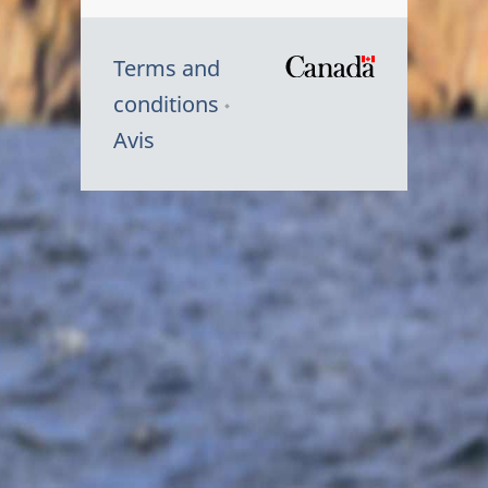
Terms and
/
conditions
Symbole
Avis
du
gouvernem
du
Canada