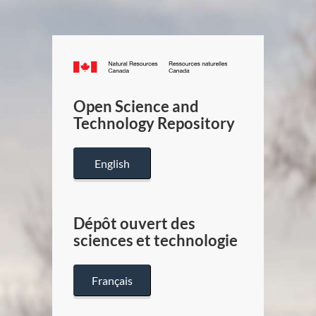
Canada.ca
/
Gouverneme
Open Science and
du
Technology Repository
Canada
English
Dépôt ouvert des
sciences et technologie
Français