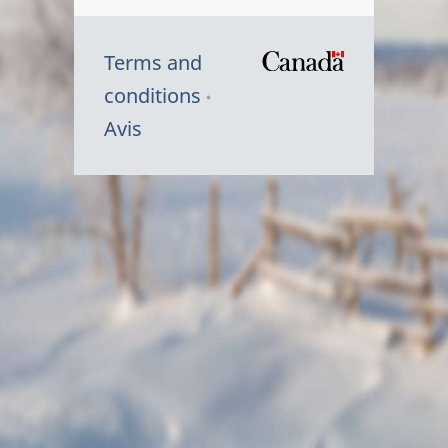
Terms and
/
conditions
Symbole
Avis
du
gouvernem
du
Canada