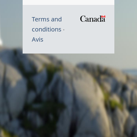
Terms and
/
conditions
Symbole
Avis
du
gouvernem
du
Canada