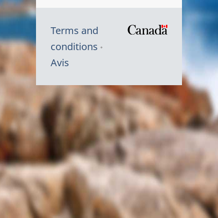
Terms and
/
conditions
Symbole
Avis
du
gouvernem
du
Canada