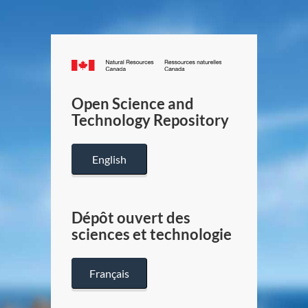
Canada.ca
/
Gouverneme
Open Science and
du
Technology Repository
Canada
English
Dépôt ouvert des
sciences et technologie
Français