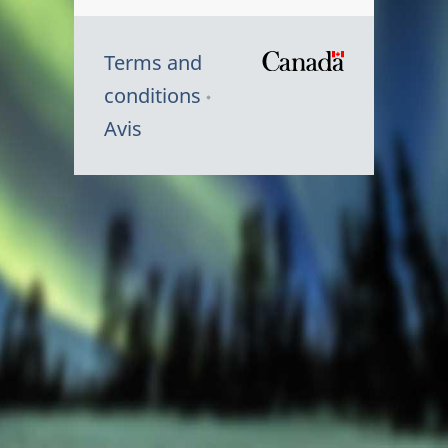
Terms and
/
conditions
Symbole
Avis
du
gouvernem
du
Canada