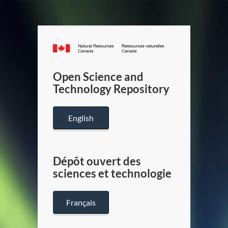
Canada.ca
/
Gouverneme
Open Science and
du
Technology Repository
Canada
English
Dépôt ouvert des
sciences et technologie
Français