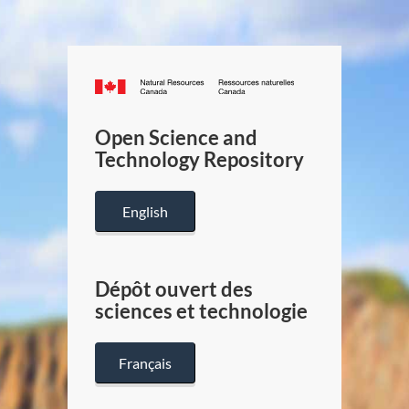
Canada.ca
/
Gouverneme
Open Science and
du
Technology Repository
Canada
English
Dépôt ouvert des
sciences et technologie
Français