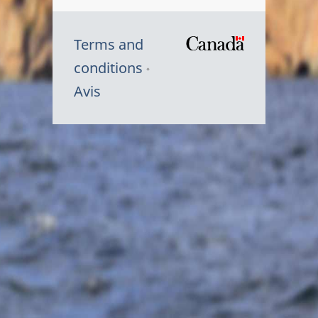
Terms and
/
conditions
Symbole
Avis
du
gouvernem
du
Canada