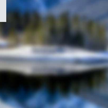
/
Symbole
du
gouvernement
du
Canada