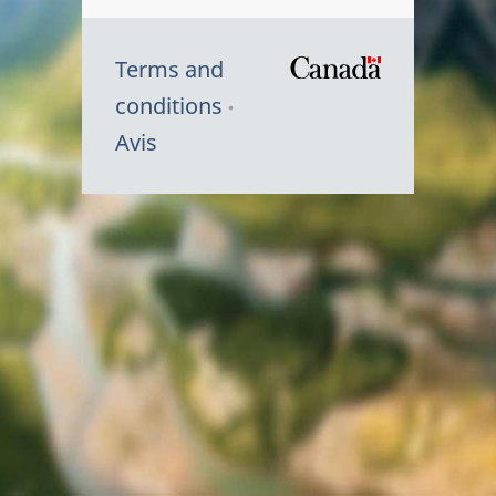
Terms and
/
conditions
Symbole
Avis
du
gouvernem
du
Canada