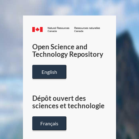
Canada.ca
/
Gouverneme
Open Science and
du
Technology Repository
Canada
English
Dépôt ouvert des
sciences et technologie
Français