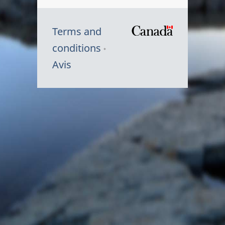
Terms and
/
conditions
Symbole
Avis
du
gouvernem
du
Canada