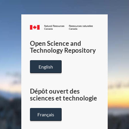
Canada.ca
/
Gouverneme
Open Science and
du
Technology Repository
Canada
English
Dépôt ouvert des
sciences et technologie
Français