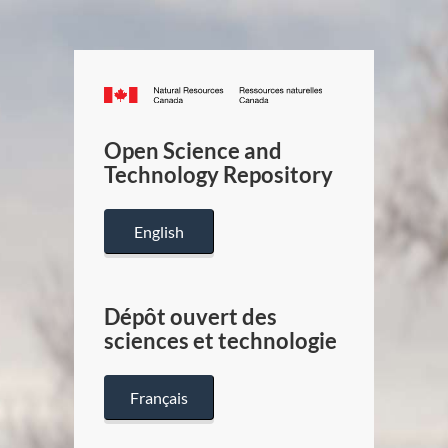
Canada.ca
/
Gouverneme
Open Science and
du
Technology Repository
Canada
English
Dépôt ouvert des
sciences et technologie
Français