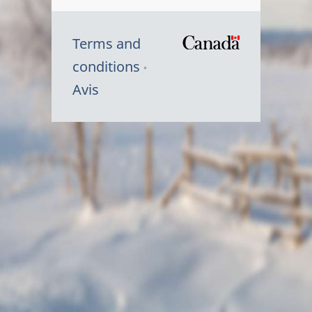
Terms and
/
conditions
Symbole
Avis
du
gouvernem
du
Canada